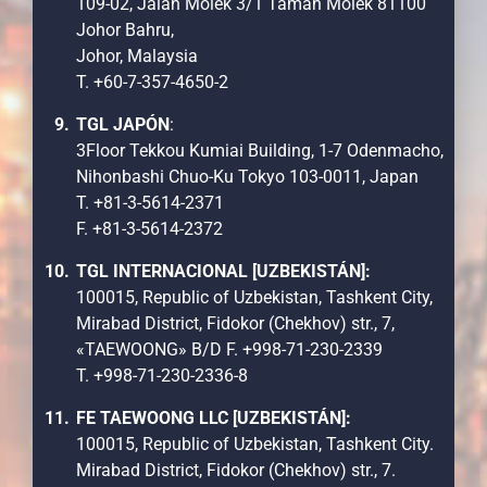
109-02, Jalan Molek 3/1 Taman Molek 81100
Johor Bahru,
Johor, Malaysia
T. +60-7-357-4650-2
TGL JAPÓN
:
3Floor Tekkou Kumiai Building, 1-7 Odenmacho,
Nihonbashi Chuo-Ku Tokyo 103-0011, Japan
T. +81-3-5614-2371
F. +81-3-5614-2372
TGL INTERNACIONAL [UZBEKISTÁN]:
100015, Republic of Uzbekistan, Tashkent City,
Mirabad District, Fidokor (Chekhov) str., 7,
«TAEWOONG» B/D F. +998-71-230-2339
T. +998-71-230-2336-8
FE TAEWOONG LLC [UZBEKISTÁN]:
100015, Republic of Uzbekistan, Tashkent City.
Mirabad District, Fidokor (Chekhov) str., 7.