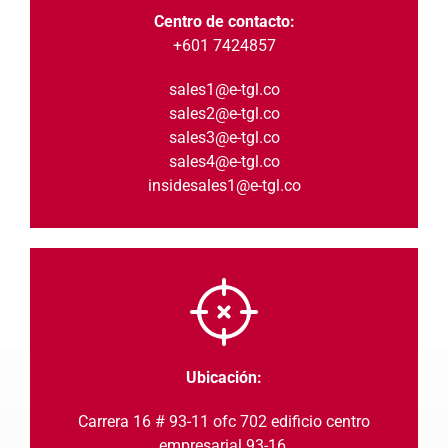
Centro de contacto:
+601 7424857
sales1@e-tgl.co
sales2@e-tgl.co
sales3@e-tgl.co
sales4@e-tgl.co
insidesales1@e-tgl.co
Ubicación:
Carrera 16 # 93-11 ofc 702 edificio centro
empresarial 93-16.