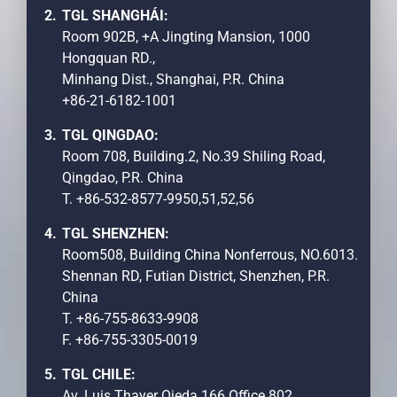
TGL SHANGHÁI:
Room 902B, +A Jingting Mansion, 1000
Hongquan RD.,
Minhang Dist., Shanghai, P.R. China
+86-21-6182-1001
TGL QINGDAO:
Room 708, Building.2, No.39 Shiling Road,
Qingdao, P.R. China
T. +86-532-8577-9950,51,52,56
TGL SHENZHEN:
Room508, Building China Nonferrous, NO.6013.
Shennan RD, Futian District, Shenzhen, P.R.
China
T. +86-755-8633-9908
F. +86-755-3305-0019
TGL CHILE:
Av. Luis Thayer Ojeda 166 Office 802