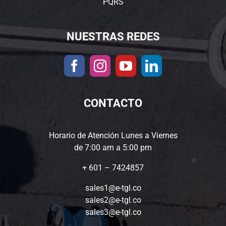
PQRS
NUESTRAS REDES
CONTACTO
Horario de Atención Lunes a Viernes
de 7:00 am a 5:00 pm
+ 601 – 7424857
sales1@e-tgl.co
sales2@e-tgl.co
sales3@e-tgl.co