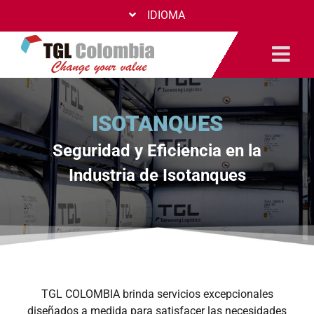
Saltar
IDIOMA
al
contenido
ISOTANQUES
Seguridad y Eficiencia en la
Industria de Isotanques
TGL COLOMBIA brinda servicios excepcionales
diseñados a medida para satisfacer las necesidades